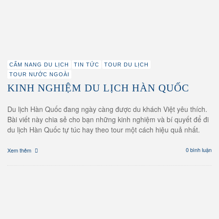
27/12/2019
DU LỊCH HÀN QUỐC –
NHỮNG ĐIỂM ĐẾN KHÔNG
CẨM NANG DU LỊCH
TIN TỨC
TOUR DU LỊCH
THỂ BỎ QUA
TOUR NƯỚC NGOÀI
KINH NGHIỆM DU LỊCH HÀN QUỐC
XEM THÊM
Du lịch Hàn Quốc đang ngày càng được du khách Việt yêu thích.
Bài viết này chia sẻ cho bạn những kinh nghiệm và bí quyết để đi
du lịch Hàn Quốc tự túc hay theo tour một cách hiệu quả nhất.
0 bình luận
Xem thêm