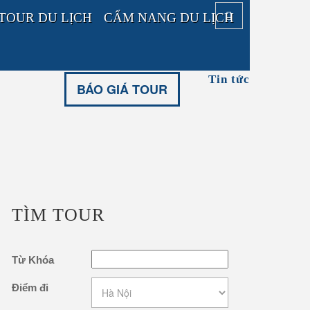
TOUR DU LỊCH
CẨM NANG DU LỊCH
TOUR TRONG NƯỚC
58
Tin tức
TOUR NƯỚC NGOÀI
BÁO GIÁ TOUR
TÌM TOUR
Từ Khóa
Điểm đi