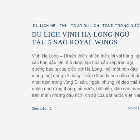
13/07/2017
DU LỊCH VỊNH HẠ L
Hot
SAO ROYAL WINGS
DU LỊCH HÈ - THU
TOUR DU LỊCH
TOUR TRONG NƯỚ
DU LỊCH VỊNH HẠ LONG NGỦ
XEM THÊM
TÀU 5 SAO ROYAL WINGS
Vịnh Hạ Long – Di sản thiên nhiên thế giới với hàng n
các hòn đảo lớn nhỏ được tạo hoá sắp xếp trên đại
dương bao la của biển trời Hạ Long, mỗi một hòn đảo
mang một dáng vẻ riêng. Tuần Châu là hòn đảo đất d
nhất nằm trong vùng Di sản, ngoài những vẻ đẹp thiên
nhiên như rừng thông, hồ nước, bãi biển, đảo còn ma
trên mình những dấu tích lịch sử của đất nước Việt Na
0 bình l
Xem thêm