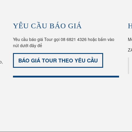
YÊU CẦU BÁO GIÁ
Yêu cầu báo giá Tour gọi 08 6821 4326 hoặc bấm vào
M
nút dưới đây để
Z
BÁO GIÁ TOUR THEO YÊU CẦU
o,