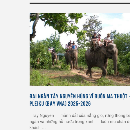
ĐẠI NGÀN TÂY NGUYÊN HÙNG VĨ BUÔN MA THUỘT 
PLEIKU (BAY VNA) 2025-2026
Tây Nguyên — mảnh đất của nắng gió, rừng thông b
ngàn và những hồ nước trong xanh — luôn níu chân d
khách …