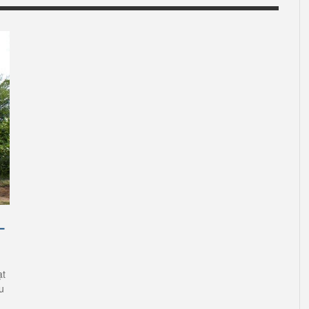
–
ạt
u