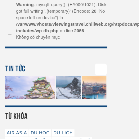
Warning
: mysqli_query(): (HY000/1021): Disk
got full writing '.(temporary)' (Errcode: 28 "No
space left on device") in
/var/www/vhosts/vietwingstravel.chiliweb.org/httpdocs/w
includes/wp-db.php
on line
2056
Không có chuyên mục
TIN TỨC
58
TỪ KHÓA
AIR ASIA
DU HỌC
DU LỊCH