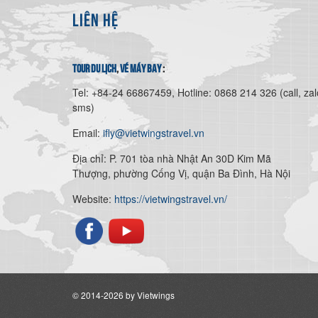
LIÊN HỆ
tour du lịch
,
vé máy bay
:
Tel: +84-24 66867459, Hotline: 0868 214 326 (call, zal
sms)
Email:
ifly@vietwingstravel.vn
Địa chỉ: P. 701 tòa nhà Nhật An 30D Kim Mã
Thượng, phường Cống Vị, quận Ba Đình, Hà Nội
Website:
https://vietwingstravel.vn/
© 2014-2026 by Vietwings