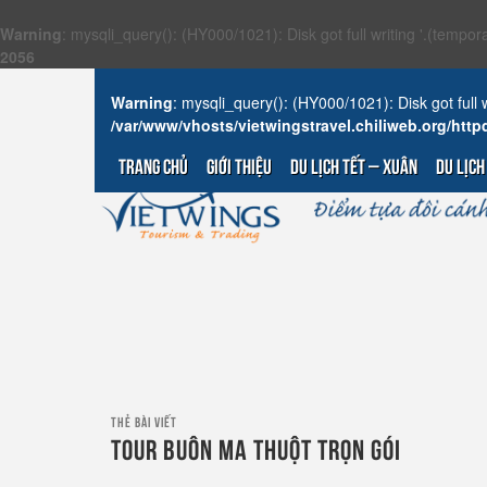
Warning
: mysqli_query(): (HY000/1021): Disk got full writing '.(tempor
2056
Warning
: mysqli_query(): (HY000/1021): Disk got full w
/var/www/vhosts/vietwingstravel.chiliweb.org/ht
TRANG CHỦ
GIỚI THIỆU
DU LỊCH TẾT – XUÂN
DU LỊCH
THẺ BÀI VIẾT
TOUR BUÔN MA THUỘT TRỌN GÓI