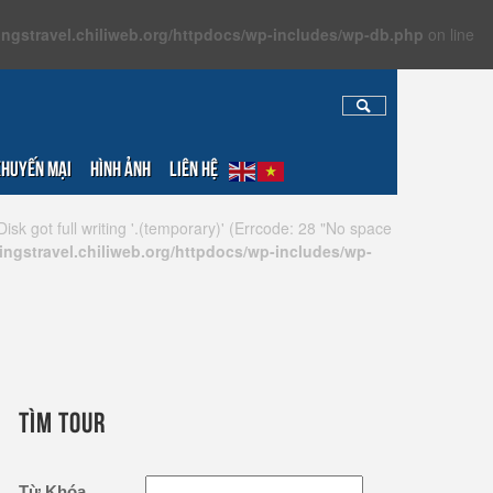
ingstravel.chiliweb.org/httpdocs/wp-includes/wp-db.php
on line
HUYẾN MẠI
HÌNH ẢNH
LIÊN HỆ
isk got full writing '.(temporary)' (Errcode: 28 "No space
ingstravel.chiliweb.org/httpdocs/wp-includes/wp-
TÌM TOUR
Từ Khóa