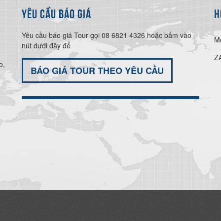
YÊU CẦU BÁO GIÁ
H
Yêu cầu báo giá Tour gọi 08 6821 4326 hoặc bấm vào
M
nút dưới đây để
Z
o,
BÁO GIÁ TOUR THEO YÊU CẦU