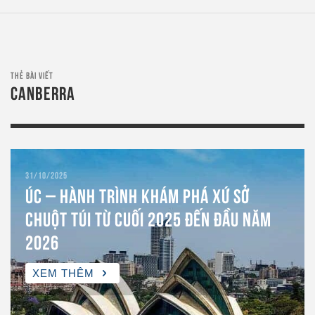
THẺ BÀI VIẾT
CANBERRA
31/10/2025
ÚC – HÀNH TRÌNH KHÁM PHÁ XỨ SỞ
CHUỘT TÚI TỪ CUỐI 2025 ĐẾN ĐẦU NĂM
2026
XEM THÊM