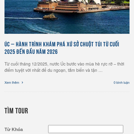
ÚC – HÀNH TRÌNH KHÁM PHÁ XỨ SỞ CHUỘT TÚI TỪ CUỐI
2025 ĐẾN ĐẦU NĂM 2026
Từ cuối tháng 12/2025, nước Úc bước vào mùa hè rực rỡ – thời
điểm tuyệt vời nhất để du ngoạn, tắm biển và tận …
Xem thêm
0 bình luận
TÌM TOUR
Từ Khóa