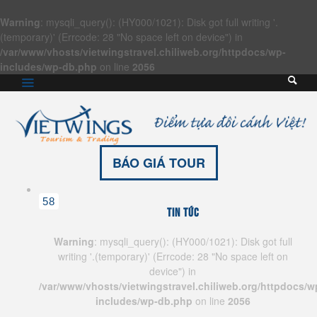
Warning
: mysqli_query(): (HY000/1021): Disk got full writing '.
(temporary)' (Errcode: 28 "No space left on device") in
/var/www/vhosts/vietwingstravel.chiliweb.org/httpdocs/wp-
includes/wp-db.php
on line
2056
BÁO GIÁ TOUR
58
Tin tức
Warning
: mysqli_query(): (HY000/1021): Disk got full
writing '.(temporary)' (Errcode: 28 "No space left on
device") in
/var/www/vhosts/vietwingstravel.chiliweb.org/httpdocs/w
includes/wp-db.php
on line
2056