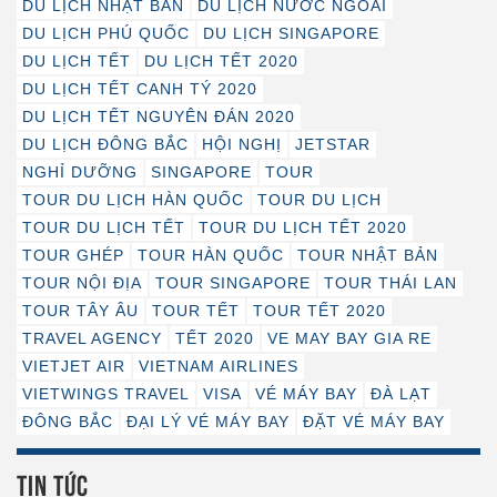
DU LỊCH NHẬT BẢN
DU LỊCH NƯỚC NGOÀI
DU LỊCH PHÚ QUỐC
DU LỊCH SINGAPORE
DU LỊCH TẾT
DU LỊCH TẾT 2020
DU LỊCH TẾT CANH TÝ 2020
DU LỊCH TẾT NGUYÊN ĐÁN 2020
DU LỊCH ĐÔNG BẮC
HỘI NGHỊ
JETSTAR
NGHỈ DƯỠNG
SINGAPORE
TOUR
TOUR DU LỊCH HÀN QUỐC
TOUR DU LỊCH
TOUR DU LỊCH TẾT
TOUR DU LỊCH TẾT 2020
TOUR GHÉP
TOUR HÀN QUỐC
TOUR NHẬT BẢN
TOUR NỘI ĐỊA
TOUR SINGAPORE
TOUR THÁI LAN
TOUR TÂY ÂU
TOUR TẾT
TOUR TẾT 2020
TRAVEL AGENCY
TẾT 2020
VE MAY BAY GIA RE
VIETJET AIR
VIETNAM AIRLINES
VIETWINGS TRAVEL
VISA
VÉ MÁY BAY
ĐÀ LẠT
ĐÔNG BẮC
ĐẠI LÝ VÉ MÁY BAY
ĐẶT VÉ MÁY BAY
TIN TỨC