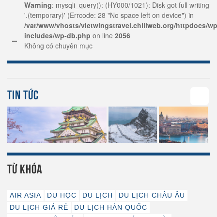
Warning
: mysqli_query(): (HY000/1021): Disk got full writing
'.(temporary)' (Errcode: 28 "No space left on device") in
/var/www/vhosts/vietwingstravel.chiliweb.org/httpdocs/wp
includes/wp-db.php
on line
2056
Không có chuyên mục
TIN TỨC
58
TỪ KHÓA
AIR ASIA
DU HỌC
DU LỊCH
DU LỊCH CHÂU ÂU
DU LỊCH GIÁ RẺ
DU LỊCH HÀN QUỐC