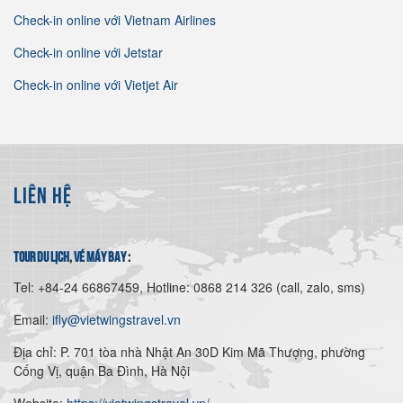
Check-in online với Vietnam Airlines
Check-in online với Jetstar
Check-in online với Vietjet Air
LIÊN HỆ
tour du lịch
,
vé máy bay
:
Tel: +84-24 66867459, Hotline: 0868 214 326 (call, zalo, sms)
Email:
ifly@vietwingstravel.vn
Địa chỉ: P. 701 tòa nhà Nhật An 30D Kim Mã Thượng, phường
Cống Vị, quận Ba Đình, Hà Nội
Website:
https://vietwingstravel.vn/