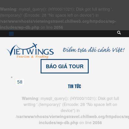
Warning
: mysqli_query(): (HY000/1021): Disk got full writing '.
(temporary)' (Errcode: 28 "No space left on device") in
/var/www/vhosts/vietwingstravel.chiliweb.org/httpdocs/wp-
includes/wp-db.php
on line
2056
BÁO GIÁ TOUR
58
Tin tức
Warning
: mysqli_query(): (HY000/1021): Disk got full
writing '.(temporary)' (Errcode: 28 "No space left on
device") in
/var/www/vhosts/vietwingstravel.chiliweb.org/httpdocs/w
includes/wp-db.php
on line
2056