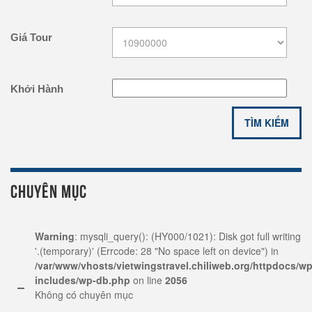
Giá Tour
Khởi Hành
CHUYÊN MỤC
Warning
: mysqli_query(): (HY000/1021): Disk got full writing
'.(temporary)' (Errcode: 28 "No space left on device") in
/var/www/vhosts/vietwingstravel.chiliweb.org/httpdocs/wp
includes/wp-db.php
on line
2056
Không có chuyên mục